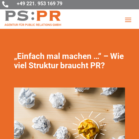
+49 221. 953 169 79

„Einfach mal machen …“ – Wie
viel Struktur braucht PR?