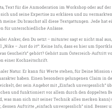
 Vita, Text für die Anmoderation im Workshop oder auf de
sich und seine Expertise zu erklären und zu vermarkten?
Ich meine: Du brauchst all diese Textgattungen. Jede hat
en für unterschiedliche Anlässe.
aler Anker, den Du setzt – mitunter sagt er nicht mal au
 „Nike – Just do it!“: Keine Info, dass es hier um Sportkl
as Gescheit’s“ gehört? Gehört zum Österreich-Auftritt v
 einer Kochzeitschrift.
aler Natur. Er kann für Werte stehen, für Deine Mission 
harakter haben. Einen besonders gelungenen Claim in d
ickelt, der sein Angebot mit „Einfach unvergesslich“ üb
chen und funktioniert vor allem durch den doppelten Be
, was man sich mit seiner Technik alles merken kann) un
r, dessen Auftritte „einfach unvergesslich“ sind. Besser u