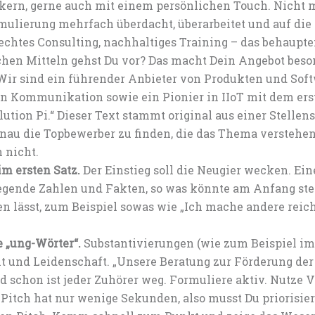
n, gerne auch mit einem persönlichen Touch. Nicht meh
ulierung mehrfach überdacht, überarbeitet und auf die 
chtes Consulting, nachhaltiges Training – das behaupten 
chen Mitteln gehst Du vor? Das macht Dein Angebot beso
Wir sind ein führender Anbieter von Produkten und Soft
 Kommunikation sowie ein Pionier in IIoT mit dem erst
ution Pi.“ Dieser Text stammt original aus einer Stellen
enau die Topbewerber zu finden, die das Thema verstehe
 nicht.
m ersten Satz.
Der Einstieg soll die Neugier wecken. Ein
gende Zahlen und Fakten, so was könnte am Anfang ste
en lässt, zum Beispiel sowas wie „Ich mache andere reic
 „ung-Wörter“.
Substantivierungen (wie zum Beispiel im
 und Leidenschaft. „Unsere Beratung zur Förderung de
d schon ist jeder Zuhörer weg. Formuliere aktiv. Nutze 
Pitch hat nur wenige Sekunden, also musst Du priorisier