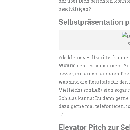
der über Dich berichten könnt
beschäftigen?
Selbstpräsentation p
©
Als kleines Hilfsmittel könne
Worum
geht es bei meinem Ang
besser, mit einem anderen Fok
was
sind die Resultate für den
Vielleicht schließt sich sogar
Schluss kannst Du dann gerne 
dazu gerne mal telefonieren, 
…“
Elevator Pitch zur S