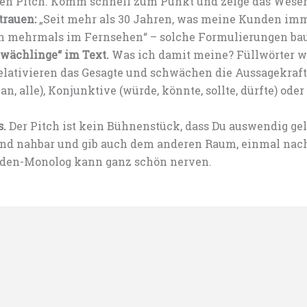
 den Pitch. Komm schnell zum Punkt und zeige das Wesen
trauen:
„Seit mehr als 30 Jahren, was meine Kunden imm
n mehrmals im Fernsehen“ – solche Formulierungen bau
wächlinge“ im Text.
Was ich damit meine? Füllwörter wie
relativieren das Gesagte und schwächen die Aussagekraft
, alle), Konjunktive (würde, könnte, sollte, dürfte) oder
s.
Der Pitch ist kein Bühnenstück, dass Du auswendig gel
h und nahbar und gib auch dem anderen Raum, einmal na
nden-Monolog kann ganz schön nerven.