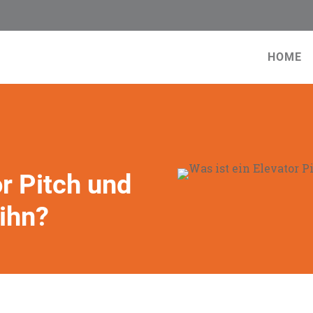
HOME
or Pitch und
 ihn?