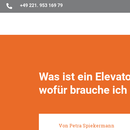
+49 221. 953 169 79

Was ist ein Elevat
wofür brauche ich
Von Petra Spiekermann