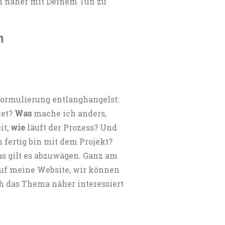
ch näher mit Deinem Tun zu
n
Formulierung entlanghangelst:
tet?
Was
mache ich anders,
it,
wie
läuft der Prozess? Und
 fertig bin mit dem Projekt?
das gilt es abzuwägen. Ganz am
auf meine Website, wir können
h das Thema näher interessiert