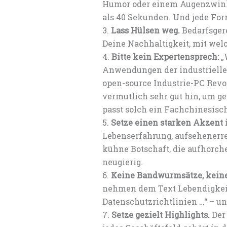
Humor oder einem Augenzwinker
als 40 Sekunden. Und jede Form
Lass Hülsen weg.
Bedarfsgere
Deine Nachhaltigkeit, mit wel
Bitte kein Expertensprech:
„
Anwendungen der industriellen
open-source Industrie-PC Revol
vermutlich sehr gut hin, um g
passt solch ein Fachchinesisch
Setze einen starken Akzent i
Lebenserfahrung, aufsehenerre
kühne Botschaft, die aufhorch
neugierig.
Keine Bandwurmsätze, keine
nehmen dem Text Lebendigkeit
Datenschutzrichtlinien …“ – un
Setze gezielt Highlights.
Der 