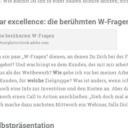
e. Wie kannst Du ihn in einer halben Minute anfixen, si
ar excellence: die berühmten W-Frage
tostphoto/stock.adobe.com
n ein paar „W-Fragen“ dienen, an denen Du Dich bei der 
ebot? Und was bringt es dem Kunden, der mit mir arbei
us als der Wettbewerb?
Wie
gehe ich vor bei meiner Arbe
 Kunden, für
welche
Zielgruppe? Was ist anders, wenn ich
 noch eine Info zur Investition und den Kosten an. Aber 
noch einen Call to Action anschließen: „Sieh doch mal 
ich mache dazu nächsten Mittwoch ein Webinar, falls Dic
elbstpräsentation