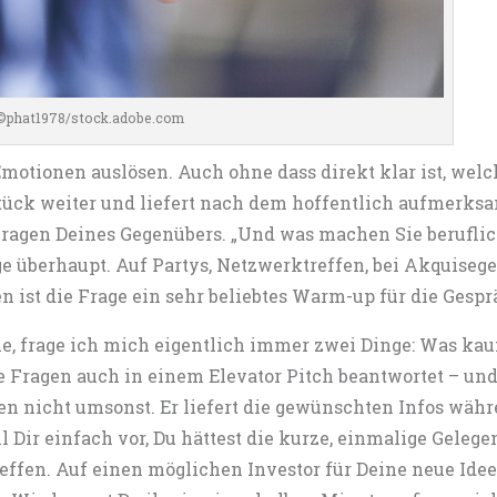
©phat1978/stock.adobe.com
otionen auslösen. Auch ohne dass direkt klar ist, welch
 Stück weiter und liefert nach dem hoffentlich aufmerk
ragen Deines Gegenübers. „Und was machen Sie beruflich?
e überhaupt. Auf Partys, Netzwerktreffen, bei Akquisege
n ist die Frage ein sehr beliebtes Warm-up für die Gesp
, frage ich mich eigentlich immer zwei Dinge: Was kauf
 Fragen auch in einem Elevator Pitch beantwortet – und 
en nicht umsonst. Er liefert die gewünschten Infos währ
ll Dir einfach vor, Du hättest die kurze, einmalige Geleg
ffen. Auf einen möglichen Investor für Deine neue Idee 