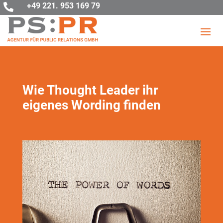
+49 221. 953 169 79

Wie Thought Leader ihr
eigenes Wording finden